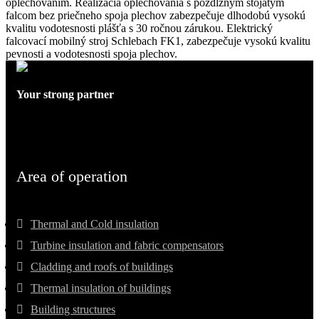
oplechovaním. Realizácia oplechovania s pozdĺžnym stojatým
falcom bez priečneho spoja plechov zabezpečuje dlhodobú vysokú
kvalitu vodotesnosti plášťa s 30 ročnou zárukou. Elektrický
falcovací mobilný stroj Schlebach FK1, zabezpečuje vysokú kvalitu
pevnosti a vodotesnosti spoja plechov.
Your strong partner
Area of ​​operation
Thermal and Cold insulation
Turbine insulation and fabric compensators
Cladding and roofs of buildings
Thermal insulation of buildings
Building structures