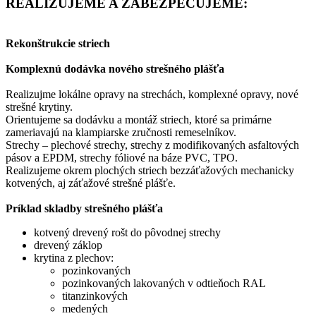
REALIZUJEME A ZABEZPEČUJEME:
Rekonštrukcie striech
Komplexnú dodávka nového strešného plášťa
Realizujme lokálne opravy na strechách, komplexné opravy, nové
strešné krytiny.
Orientujeme sa dodávku a montáž striech, ktoré sa primárne
zameriavajú na klampiarske zručnosti remeselníkov.
Strechy – plechové strechy, strechy z modifikovaných asfaltových
pásov a EPDM, strechy fóliové na báze PVC, TPO.
Realizujeme okrem plochých striech bezzáťažových mechanicky
kotvených, aj záťažové strešné plášťe.
Príklad skladby strešného plášťa
kotvený drevený rošt do pôvodnej strechy
drevený záklop
krytina z plechov:
pozinkovaných
pozinkovaných lakovaných v odtieňoch RAL
titanzinkových
medených