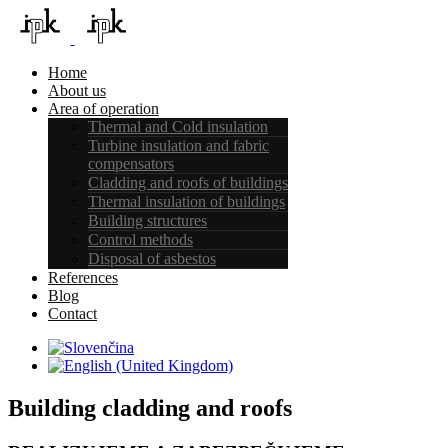
Home
About us
Area of ​​operation
Thermal and Cold insulation
Turbine insulation and fabric
compensators
Cladding and roofs of buildings
Thermal insulation of buildings
Building structures
Control methods
Disposal of asbestos
References
Blog
Contact
Building cladding and roofs