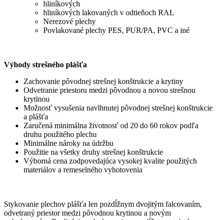
hliníkových
hliníkových lakovaných v odtieňoch RAL
Nerezové plechy
Povlakované plechy PES, PUR/PA, PVC a iné
Výhody strešného plášťa
Zachovanie pôvodnej strešnej konštrukcie a krytiny
Odvetranie priestoru medzi pôvodnou a novou strešnou
krytinou
Možnosť vysušenia navlhnutej pôvodnej strešnej konštrukcie
a plášťa
Zaručená minimálna životnosť od 20 do 60 rokov podľa
druhu použitého plechu
Minimálne nároky na údržbu
Použitie na všetky druhy strešnej konštrukcie
Výborná cena zodpovedajúca vysokej kvalite použitých
materiálov a remeselného vyhotovenia
Stykovanie plechov plášťa len pozdĺžnym dvojitým falcovaním,
odvetraný priestor medzi pôvodnou krytinou a novým