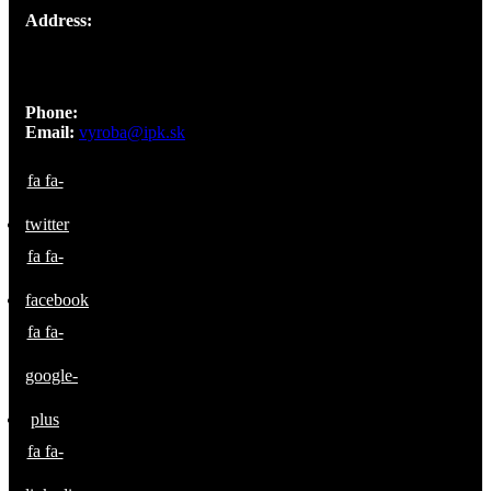
Address:
Staviteľská 3,
831 04 Bratislava
Phone:
+421 903 751 640
Email:
vyroba@ipk.sk
fa fa-
twitter
fa fa-
facebook
fa fa-
google-
plus
fa fa-